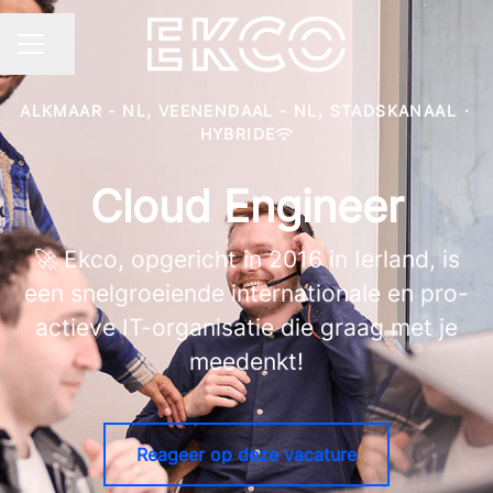
Pagina delen
CARRIÈREMENU
ALKMAAR - NL, VEENENDAAL - NL, STADSKANAAL
·
HYBRIDE
Cloud Engineer
🚀 Ekco, opgericht in 2016 in Ierland, is
een snelgroeiende internationale en pro-
actieve IT-organisatie die graag met je
meedenkt!
Reageer op deze vacature