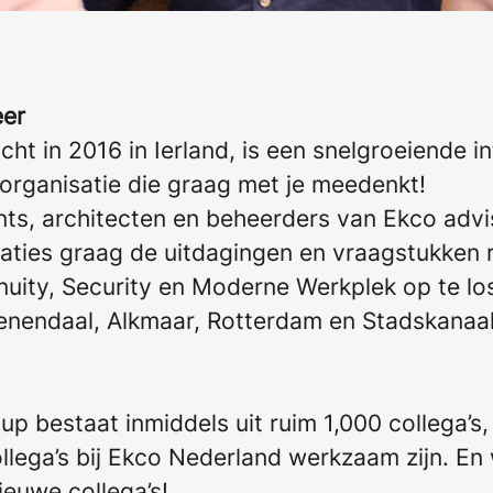
eer
cht in 2016 in Ierland, is een snelgroeiende i
-organisatie die graag met je meedenkt!
nts, architecten en beheerders van Ekco advi
laties graag de uitdagingen en vraagstukken
nuity, Security en Moderne Werkplek op te lo
nendaal, Alkmaar, Rotterdam en Stadskanaal zi
p bestaat inmiddels uit ruim 1,000 collega’s
lega’s bij Ekco Nederland werkzaam zijn. En
ieuwe collega’s!