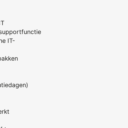
CT
 supportfunctie
ne IT-
npakken
ntiedagen)
erkt