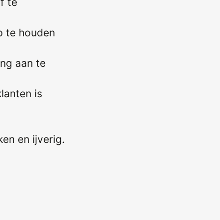
f te
rp te houden
ing aan te
lanten is
en en ijverig.