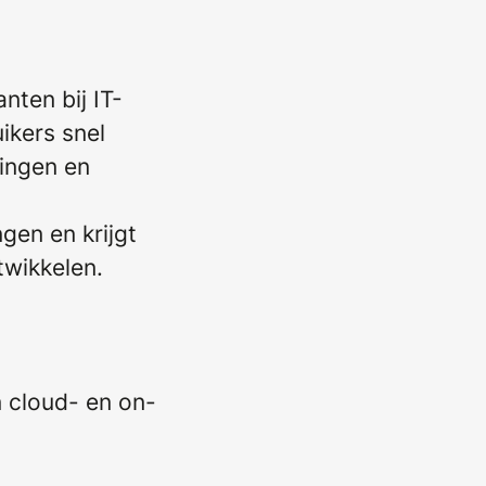
nten bij IT-
ikers snel
ingen en
en en krijgt
twikkelen.
 cloud- en on-