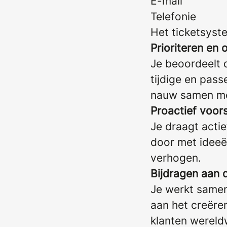
E-mail
Telefonie
Het ticketsyst
Prioriteren en 
Je beoordeelt d
tijdige en pas
nauw samen met
Proactief voors
Je draagt acti
door met ideeë
verhogen.
Bijdragen aan 
Je werkt samen
aan het creëre
klanten wereldw