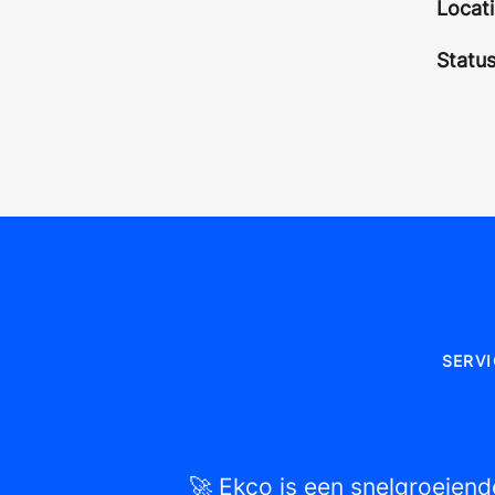
Locat
Statu
SERVI
🚀 Ekco is een snelgroeiend