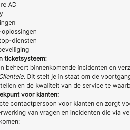
ure AD
ry
ingen
-oplossingen
op-diensten
eveiliging
 ticketsysteem:
 en beheert binnenkomende incidenten en verz
Clientele
. Dit stelt je in staat om de voortgan
 stellen en de kwaliteit van de service te waar
ekpunt voor klanten:
ecte contactpersoon voor klanten en zorgt vo
erwerking van vragen en incidenten die via ve
nkomen: