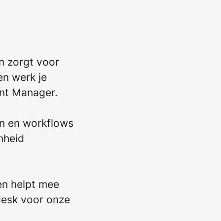
en zorgt voor
en werk je
ent Manager.
en en workflows
nheid
en helpt mee
desk voor onze