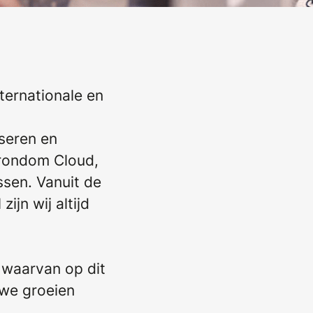
nternationale en
seren en
 rondom Cloud,
ssen. Vanuit de
jn wij altijd
, waarvan op dit
 we groeien