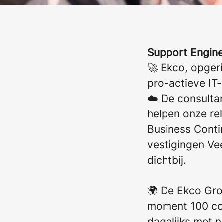
Support Engin
🚀 Ekco, opgeri
pro-actieve IT
☁️ De consulta
helpen onze re
Business Conti
vestigingen Vee
dichtbij.
🌍 De Ekco Grou
moment 100 col
dagelijks met n