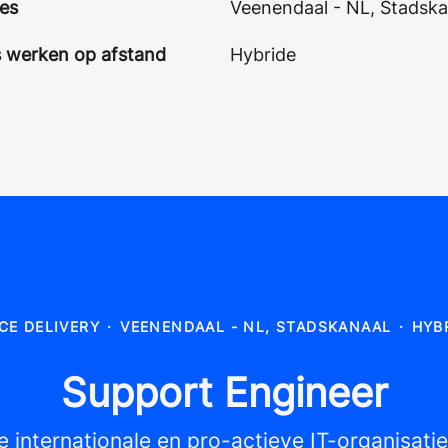
ies
Veenendaal - NL, Stadska
s werken op afstand
Hybride
CE DELIVERY
·
VEENENDAAL - NL, STADSKANAAL
·
HYB
Support Engineer
e internationale en pro-actieve IT-organisati