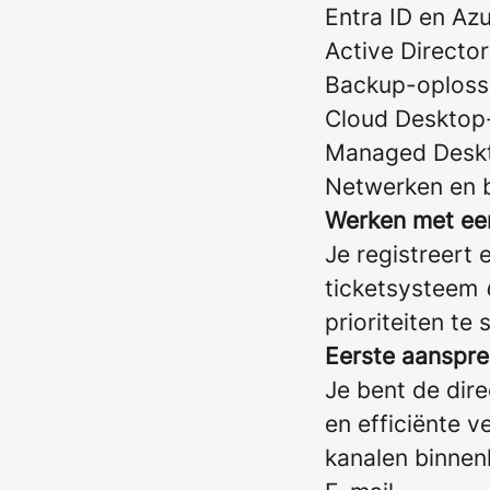
Entra ID en Az
Active Directo
Backup-oploss
Cloud Desktop
Managed Deskt
Netwerken en b
Werken met een
Je registreert
ticketsysteem
prioriteiten te
Eerste aanspre
Je bent de dir
en efficiënte v
kanalen binne