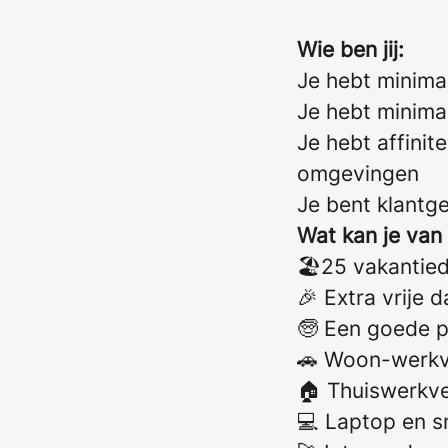
Wie ben jij:
Je hebt minima
Je hebt minimaa
Je hebt affini
omgevingen
Je bent klantg
Wat kan je van
🏖️25 vakantie
🎉 Extra vrije 
🧓 Een goede p
🚗 Woon-werkv
🏠 Thuiswerkve
💻 Laptop en s