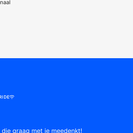
naal
RIDE
e die graag met je meedenkt!