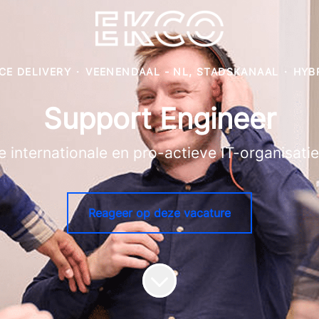
CE DELIVERY
·
VEENENDAAL - NL, STADSKANAAL
·
HYB
Support Engineer
e internationale en pro-actieve IT-organisati
Reageer op deze vacature