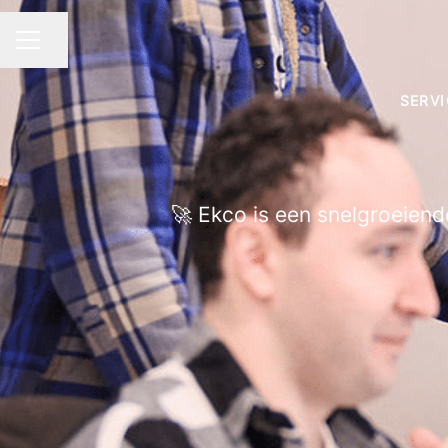
Pagina delen
CARRIÈREMENU
SERVI
🚀 Ekco is een snelgroeiend