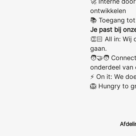
🚀 Interne doo
ontwikkelen
📚 Toegang tot 
Je past bij on
👏🏻 All in: Wi
gaan.
🧑‍🤝‍🧑 Connec
onderdeel van 
⚡ On it: We do
🦁 Hungry to g
Afdeli