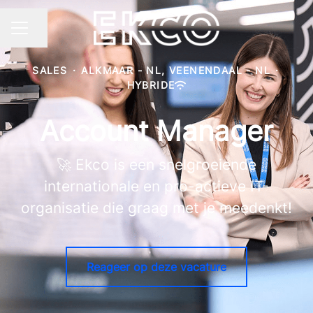
Pagina delen
CARRIÈREMENU
SALES
·
ALKMAAR - NL, VEENENDAAL - NL
·
HYBRIDE
Account Manager
🚀 Ekco is een snelgroeiende
internationale en pro-actieve IT-
organisatie die graag met je meedenkt!
Reageer op deze vacature